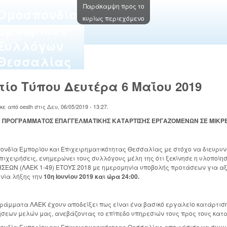
Παράκαμψη προς το
Oμοσπονδία
κυρίως περιεχόμενο
Εμπορικών
Συλλόγων
Θεσσαλίας
τίο Τύπου Δευτέρα 6 Μαΐου 2019
ηκε από
oesth
στις
Δευ, 06/05/2019 - 13:27
.
ΠΡΟΓΡΑΜΜΑΤΟΣ ΕΠΑΓΓΕΛΜΑΤΙΚΗΣ ΚΑΤΑΡΤΙΣΗΣ ΕΡΓΑΖΟΜΕΝΩΝ ΣΕ ΜΙΚΡΕΣ 
ονδία Εμπορίου και Επιχειρηματικότητας Θεσσαλίας με στόχο να διευρυνθ
επιχειρήσεις, ενημερώνει τους συλλόγους μέλη της ότι ξεκίνησε η υλοπο
ΗΣΕΩΝ (ΛΑΕΚ 1-49) ΕΤΟΥΣ 2018 με ημερομηνία υποβολής προτάσεων για α
νία λήξης την
10η Ιουνίου 2019
και ώρα 24:00.
ράμματα ΛΑΕΚ έχουν αποδείξει πως είναι ένα βασικό εργαλείο κατάρτιση
ήσεων μελών μας, ανεβάζοντας το επίπεδο υπηρεσιών τους προς τους κατ
ονδία Εμπορίου και Επιχειρηματικότητας Θεσσαλίας αποφάσισε να συμμ