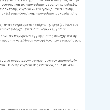
ημοσιοποίηση του προγράμματος σε τοπικό επίπεδο,
κπροσώπησης εργοδοτών και εργαζομένων. Επίσης
 της «έκθεσης υλοποίησης προγράμματος κατάρτισης
τοχή στα προγράμματα κατάρτισης, εργαζομένων που
 και νεοεισερχομένων στην αγορά εργασίας.
είναι να παραμείνει εγγυήτρια της συνοχής και της
 προς την κατεύθυνση του οφέλους των επιχειρήσεων.
ίωμα να συμμετέχουν επιχειρήσεις που απασχολούν
 στο ΕΦΚΑ της εργοδοτικής εισφοράς ΛΑΕΚ (0,24%).
μενοι επιχειρήσεων μη μελών των Εμπορικών Συλλόγων