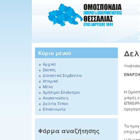
Δελ
Κύριο μενού
Αρχική
Υποβλήθ
Σκοπός
ΕΝΑΡΞΗ 
Διοικητικό Συμβούλιο
Ιστορικό
Μέλη
Η Ομοσπ
Χρήσιμοι Σύνδεσμοι
μικρές 
Ανακοινώσεις
ΕΠΙΧΕΙΡ
Δελτία Τύπου
ημερομη
Επικοινωνία
Τα προγ
Φόρμα αναζήτησης
επιχειρ
Η Ομοσπ