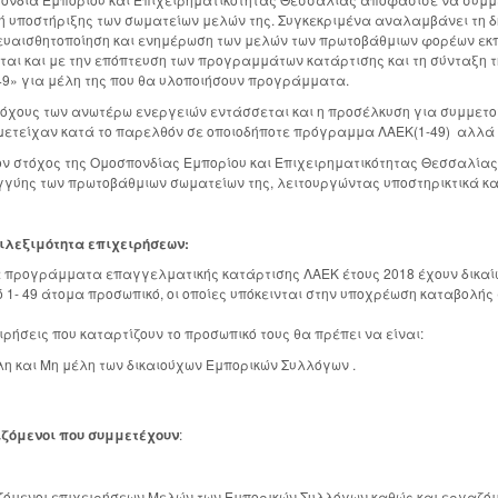
ή υποστήριξης των σωματείων μελών της. Συγκεκριμένα αναλαμβάνει τη δ
 ευαισθητοποίηση και ενημέρωση των μελών των πρωτοβάθμιων φορέων ε
ται και με την επόπτευση των προγραμμάτων κατάρτισης και τη σύνταξη
49» για μέλη της που θα υλοποιήσουν προγράμματα.
τόχους των ανωτέρω ενεργειών εντάσσεται και η προσέλκυση για συμμε
μετείχαν κατά το παρελθόν σε οποιοδήποτε πρόγραμμα ΛΑΕΚ(1-49) αλλά
ν στόχος της Ομοσπονδίας Εμπορίου και Επιχειρηματικότητας Θεσσαλίας 
γύης των πρωτοβάθμιων σωματείων της, λειτουργώντας υποστηρικτικά και
ιμότητα επιχειρήσεων:
 προγράμματα επαγγελματικής κατάρτισης ΛΑΕΚ έτους 2018 έχουν δικα
 1- 49 άτομα προσωπικό, οι οποίες υπόκεινται στην υποχρέωση καταβολής
ιρήσεις που καταρτίζουν το προσωπικό τους θα πρέπει να είναι:
η και Μη μέλη των δικαιούχων Εμπορικών Συλλόγων .
ζόμενοι που συμμετέχουν
:
ζόμενοι επιχειρήσεων Μελών των Εμπορικών Συλλόγων καθώς και εργαζό