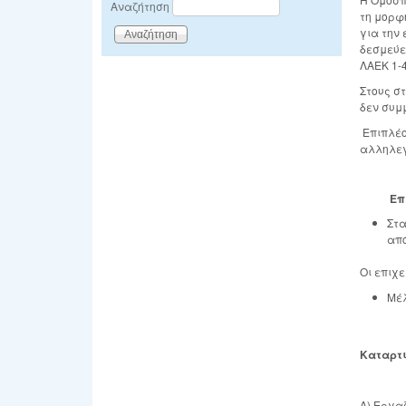
Αναζήτηση
τη μορφ
για την
δεσμεύε
ΛΑΕΚ 1-
Στους σ
δεν συμ
Επιπλέο
αλληλεγ
Επιλεξ
Στα
από
Οι επιχε
Μέλ
Καταρτι
Α) Εργα