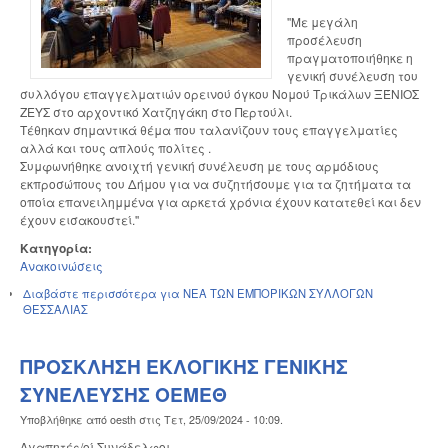
''Με μεγάλη
προσέλευση
πραγματοποιήθηκε η
γενική συνέλευση του
συλλόγου επαγγελματιών ορεινού όγκου Νομού Τρικάλων ΞΈΝΙΟΣ
ΖΕΥΣ στο αρχοντικό Χατζηγάκη στο Περτούλι.
Τέθηκαν σημαντικά θέμα που ταλανίζουν τους επαγγελματίες
αλλά και τους απλούς πολίτες .
Συμφωνήθηκε ανοιχτή γενική συνέλευση με τους αρμόδιους
εκπροσώπους του Δήμου για να συζητήσουμε για τα ζητήματα τα
οποία επανειλημμένα για αρκετά χρόνια έχουν κατατεθεί και δεν
έχουν εισακουστεί.''
Κατηγορία:
Ανακοινώσεις
Διαβάστε περισσότερα
για ΝΕΑ ΤΩΝ ΕΜΠΟΡΙΚΩΝ ΣΥΛΛΟΓΩΝ
ΘΕΣΣΑΛΙΑΣ
ΠΡΟΣΚΛΗΣΗ ΕΚΛΟΓΙΚΗΣ ΓΕΝΙΚΗΣ
ΣΥΝΕΛΕΥΣΗΣ ΟΕΜΕΘ
Υποβλήθηκε από
oesth
στις
Τετ, 25/09/2024 - 10:09
.
Αγαπητές/οί Συνάδελφοι