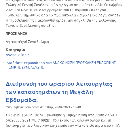
Εκλογική Γενική Συνέλευση θα πραγματοποιηθεί την 24η Οκτωβρίου
2021 και ώρα 10:30 στα γραφεία του Εμπορικού Συλλόγου
Τρικάλων τηρώντας όλα τα πρωτόκολλα ασφαλείας λόγω covid19.
Η πρόσκληση που ακολουθεί ορίζει την σύγκληση της Εκλογικής
Γενικής Συνέλευσης ως εξής:
ΠΡΟΣΚΛΗΣΗ
Αγαπητές/οί Συνάδελφοι
Κατηγορία:
Ανακοινώσεις
Διαβάστε περισσότερα
για ΑΝΑΚΟΙΝΩΣΗ-ΠΡΟΣΚΛΗΣΗ ΕΚΛΟΓΙΚΗΣ
ΓΕΝΙΚΗΣ ΣΥΝΕΛΕΥΣΗΣ
Διεύρυνση του ωραρίου λειτουργίας
των καταστημάτων τη Μεγάλη
Εβδομάδα.
Υποβλήθηκε από
oesth
στις
Κυρ, 25/04/2021 - 13:48
.
Σας ενημερώνουμε ότι, εκδόθηκε η Κυβερνητική Απόφαση Δ1α/Γ.Π.
οικ.26380/2021(ΦΕΚ1682Β΄) που εκτός των άλλων ορίζει και τη
λειτουργία των λιανικών επιχειρήσεων για το διάστημα από τη Μ.