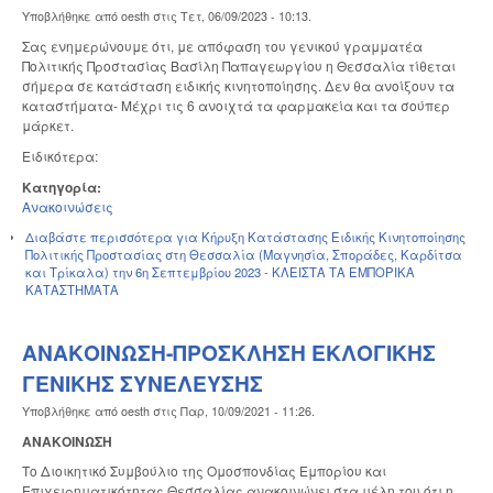
Υποβλήθηκε από
oesth
στις
Τετ, 06/09/2023 - 10:13
.
Σας ενημερώνουμε ότι, με απόφαση του γενικού γραμματέα
Πολιτικής Προστασίας Βασίλη Παπαγεωργίου η Θεσσαλία τίθεται
σήμερα σε κατάσταση ειδικής κινητοποίησης. Δεν θα ανοίξουν τα
καταστήματα- Μέχρι τις 6 ανοιχτά τα φαρμακεία και τα σούπερ
μάρκετ.
Ειδικότερα:
Κατηγορία:
Ανακοινώσεις
Διαβάστε περισσότερα
για Κήρυξη Κατάστασης Ειδικής Κινητοποίησης
Πολιτικής Προστασίας στη Θεσσαλία (Μαγνησία, Σποράδες, Καρδίτσα
και Τρίκαλα) την 6η Σεπτεμβρίου 2023 - ΚΛΕΙΣΤΑ ΤΑ ΕΜΠΟΡΙΚΑ
ΚΑΤΑΣΤΗΜΑΤΑ
ΑΝΑΚΟΙΝΩΣΗ-ΠΡΟΣΚΛΗΣΗ ΕΚΛΟΓΙΚΗΣ
ΓΕΝΙΚΗΣ ΣΥΝΕΛΕΥΣΗΣ
Υποβλήθηκε από
oesth
στις
Παρ, 10/09/2021 - 11:26
.
ΑΝΑΚΟΙΝΩΣΗ
Το Διοικητικό Συμβούλιο της Ομοσπονδίας Εμπορίου και
Επιχειρηματικότητας Θεσσαλίας ανακοινώνει στα μέλη του ότι η