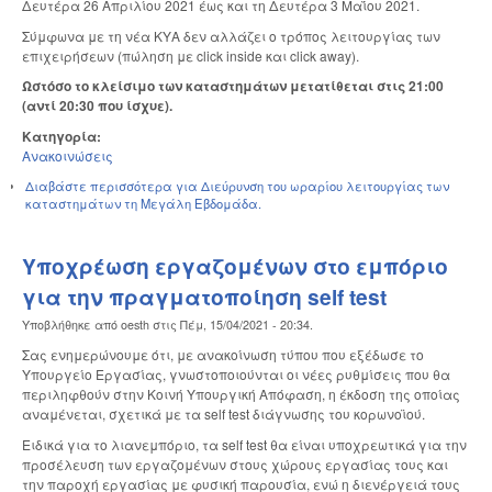
Δευτέρα 26 Απριλίου 2021 έως και τη Δευτέρα 3 Μαΐου 2021.
Σύμφωνα με τη νέα ΚΥΑ δεν αλλάζει ο τρόπος λειτουργίας των
επιχειρήσεων (πώληση με click inside και click away).
Ωστόσο το κλείσιμο των καταστημάτων μετατίθεται στις 21:00
(αντί 20:30 που ίσχυε).
Κατηγορία:
Ανακοινώσεις
Διαβάστε περισσότερα
για Διεύρυνση του ωραρίου λειτουργίας των
καταστημάτων τη Μεγάλη Εβδομάδα.
Υποχρέωση εργαζομένων στο εμπόριο
για την πραγματοποίηση self test
Υποβλήθηκε από
oesth
στις
Πέμ, 15/04/2021 - 20:34
.
Σας ενημερώνουμε ότι, με ανακοίνωση τύπου που εξέδωσε το
Υπουργείο Εργασίας, γνωστοποιούνται οι νέες ρυθμίσεις που θα
περιληφθούν στην Κοινή Υπουργική Απόφαση, η έκδοση της οποίας
αναμένεται, σχετικά με τα self test διάγνωσης του κορωνοϊού.
Ειδικά για το λιανεμπόριο, τα self test θα είναι υποχρεωτικά για την
προσέλευση των εργαζομένων στους χώρους εργασίας τους και
την παροχή εργασίας με φυσική παρουσία, ενώ η διενέργειά τους