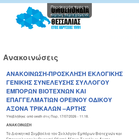
Παράκαμψη προς το
Oμοσπον
κυρίως περιεχόμενο
Εμπορικ
Συλλόγω
Θεσσαλί
Ανακοινώσεις
ΑΝΑΚΟΙΝΩΣΗ-ΠΡΟΣΚΛΗΣΗ ΕΚΛΟΓΙΚΗΣ
ΓΕΝΙΚΗΣ ΣΥΝΕΛΕΥΣΗΣ ΣΥΛΛΟΓΟΥ
ΕΜΠΟΡΩΝ ΒΙΟΤΕΧΝΩΝ ΚΑΙ
ΕΠΑΓΓΕΛΜΑΤΙΩΝ ΟΡΕΙΝΟΥ ΟΔΙΚΟΥ
ΑΞΟΝΑ ΤΡΙΚΑΛΩΝ –ΑΡΤΗΣ
Υποβλήθηκε από
oesth
στις
Παρ, 17/07/2026 - 11:18
.
ΑΝΑΚΟΙΝΩΣΗ
Το Διοικητικό Συμβούλιο του Συλλόγου Εμπόρων Βιοτεχνών και
Επαγγελματιών Ορεινού Οδικού Άξονα Τρικάλων-Άρτης