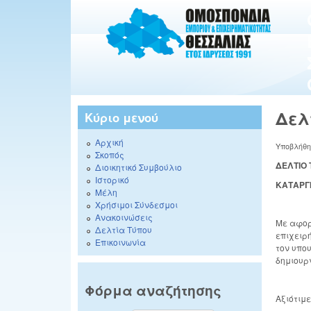
Δελ
Κύριο μενού
Αρχική
Υποβλήθ
Σκοπός
ΔΕΛΤΙΟ
Διοικητικό Συμβούλιο
Ιστορικό
ΚΑΤΑΡΓ
Μέλη
Χρήσιμοι Σύνδεσμοι
Ανακοινώσεις
Με αφορ
Δελτία Τύπου
επιχειρ
Επικοινωνία
τον υπο
δημιουρ
Φόρμα αναζήτησης
Αξιότιμε