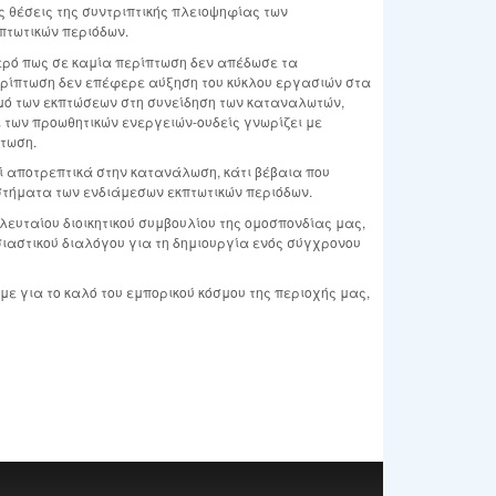
 θέσεις της συντριπτικής πλειοψηφίας των
πτωτικών περιόδων.
ρό πως σε καμία περίπτωση δεν απέδωσε τα
ερίπτωση δεν επέφερε αύξηση του κύκλου εργασιών στα
μό των εκπτώσεων στη συνείδηση των καταναλωτών,
 των προωθητικών ενεργειών-ουδείς γνωρίζει με
πτωση.
εί αποτρεπτικά στην κατανάλωση, κάτι βέβαια που
στήματα των ενδιάμεσων εκπτωτικών περιόδων.
λευταίου διοικητικού συμβουλίου της ομοσπονδίας μας,
ιαστικού διαλόγου για τη δημιουργία ενός σύγχρονου
ε για το καλό του εμπορικού κόσμου της περιοχής μας,