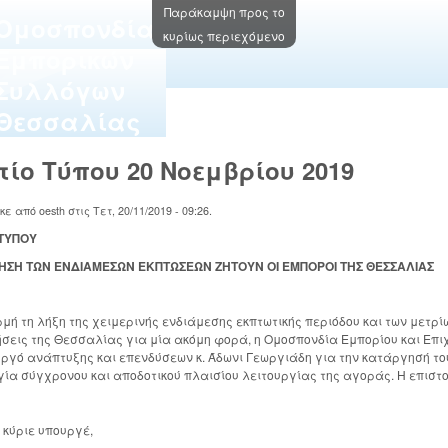
Παράκαμψη προς το
Oμοσπονδία
κυρίως περιεχόμενο
Εμπορικών
Συλλόγων
Θεσσαλίας
τίο Τύπου 20 Νοεμβρίου 2019
ηκε από
oesth
στις
Τετ, 20/11/2019 - 09:26
.
 ΤΥΠΟΥ
ΗΣΗ ΤΩΝ ΕΝΔΙΑΜΕΣΩΝ ΕΚΠΤΩΣΕΩΝ ΖΗΤΟΥΝ ΟΙ ΕΜΠΟΡΟΙ ΤΗΣ ΘΕΣΣΑΛΙΑΣ
μή τη λήξη της χειμερινής ενδιάμεσης εκπτωτικής περιόδου και των μετρί
ήσεις της Θεσσαλίας για μία ακόμη φορά, η Ομοσπονδία Εμπορίου και Επ
υργό ανάπτυξης και επενδύσεων κ. Άδωνι Γεωργιάδη για την κατάργησή του
γία σύγχρονου και αποδοτικού πλαισίου λειτουργίας της αγοράς. Η επιστο
 κύριε υπουργέ,