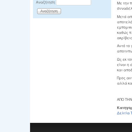
Αναζήτηση
Με την 
συναδέλ
Μετά απ
αποτελέ
εμπορικ
καθώς π
ακρίβεια
Αυτό το
αποτυπώ
Ως εκ τ
είναι η
και απο
Προς αυ
αλλά κα
ΑΠΟ ΤΗΝ
Κατηγο
Δελτία 