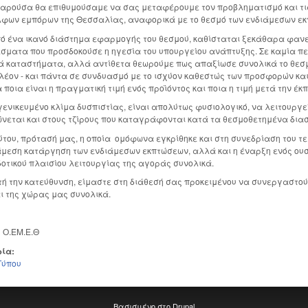
παρούσα θα επιθυμούσαμε να σας μεταφέρουμε τον προβληματισμό και τις
φων εμπόρων της Θεσσαλίας, αναφορικά με το θεσμό των ενδιάμεσων εκ
ό ένα ικανό διάστημα εφαρμογής του θεσμού, καθίσταται ξεκάθαρα φανε
σματα που προσδοκούσε η ηγεσία του υπουργείου ανάπτυξης. Σε καμία π
ά καταστήματα, αλλά αντίθετα θεωρούμε πως απαξίωσε συνολικά το θεσ
λέον - και πάντα σε συνδυασμό με το ισχύον καθεστώς των προσφορών και
 ποια είναι η πραγματική τιμή ενός προϊόντος και ποια η τιμή μετά την έκ
 γενικευμένο κλίμα δυσπιστίας, είναι απολύτως φυσιολογικό, να λειτουργ
νεται και στους τζίρους που καταγράφονται κατά τα θεσμοθετημένα δια
ούτου, πρότασή μας, η οποία ομόφωνα εγκρίθηκε και στη συνεδρίαση του τε
 άμεση κατάργηση των ενδιάμεσων εκπτώσεων, αλλά και η έναρξη ενός ουσ
δοτικού πλαισίου λειτουργίας της αγοράς συνολικά.
τή την κατεύθυνση, είμαστε στη διάθεσή σας προκειμένου να συνεργαστούμ
ι της χώρας μας συνολικά.
 Ο.ΕΜ.Ε.Θ
ρία:
Τύπου
Βασισμένο στο
Drupal