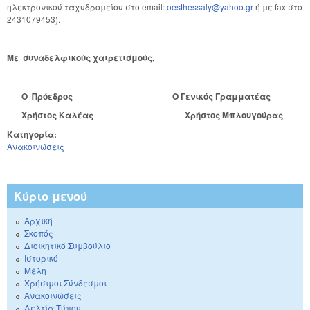
ηλεκτρονικού ταχυδρομείου στο email:
oesthessaly@yahoo.gr
ή με fax στο
2431079453).
Με συναδελφικούς χαιρετισμούς,
Ο Πρόεδρος Ο Γενικός Γραμματέας
Χρήστος Καλέας Χρήστος Μπλουγούρας
Κατηγορία:
Ανακοινώσεις
Κύριο μενού
Αρχική
Σκοπός
Διοικητικό Συμβούλιο
Ιστορικό
Μέλη
Χρήσιμοι Σύνδεσμοι
Ανακοινώσεις
Δελτία Τύπου