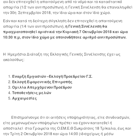
αν δεν επιτευχθεί η απαιτούμενη από το νόμο και το καταστατικό
απαρτία (1/2 των αντιπροσώπων), η Γενική Συνέλευση θα επαναληφθεί
την 30η Σεπτεμβρίου 2018, την ίδια ώρα και στον ίδιο χώρο.
Εάν και κατά τη δεύτερη σύγκληση δεν επιτευχθεί η απαιτούμενη
απαρτία (1/4 των αντιπροσώπων),
η Γενική Συνέλευση θα
πραγματοποιηθεί οριστικά την
Κυριακή 7 Οκτωβρίου 2018 και ώρα
10:30
π.μ, στον ίδιο χώρο με οποιονδήποτε αριθμό αντιπροσώπων.
Η Ημερήσια Διάταξη της Εκλογικής Γενικής Συνέλευσης έχει ως
ακολούθως:
Έναρξη Εργασιών –Εκλογή Προεδρείου Γ.Σ.
Εκλογή Εφορευτικής Επιτροπής
Ομιλία Απερχόμενου Προέδρου
Τοποθετήσεις μελών
Αρχαιρεσίες
Επισημαίνουμε ότι οι αιτήσεις υποψηφιότητας, είτε συνδυασμών,
είτε μεμονωμένων υποψηφίων πρέπει να έχουν κατατεθεί ή
αποσταλεί στα Γραφεία της Ο.ΕΜ.Ε.Θ Σωκράτους 18 Τρίκαλα, έως και
την Τρίτη 2 Οκτωβρίου 2018 και ώρα 14:00 (ιδιοχείρως ή μέσω