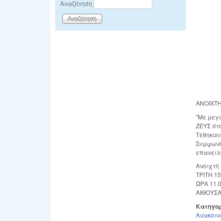
Αναζήτηση
ΑΝΟΙΧΤΗ
''Με με
ΖΕΥΣ στ
Τέθηκαν
Συμφωνή
επανειλ
Ανοιχτή
ΤΡΙΤΗ 1
ΏΡΑ 11.
ΑΙΘΟΥΣΑ
Κατηγο
Ανακοιν